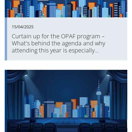
15/04/2025
Curtain up for the OPAF program –
What's behind the agenda and why
attending this year is especially
worthwhile