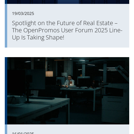
19/03/2025
Spotlight on the Future of Real Estate –
The OpenPromos User Forum 2025 Line-
Up Is Taking Shape!
16/01/2025