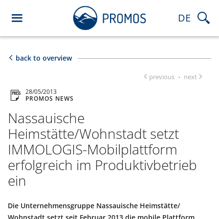
DE
back to overview
previous
next
·
28/05/2013
PROMOS NEWS
Nassauische
Heimstätte/Wohnstadt setzt
IMMOLOGIS-Mobilplattform
erfolgreich im Produktivbetrieb
ein
Die Unternehmensgruppe Nassauische Heimstätte/
Wohnstadt setzt seit Februar 2013 die mobile Plattform