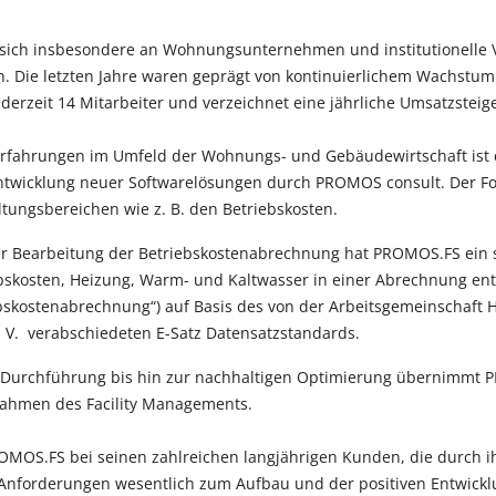
sich insbesondere an Wohnungsunternehmen und institutionelle V
. Die letzten Jahre waren geprägt von kontinuierlichem Wachstu
erzeit 14 Mitarbeiter und verzeichnet eine jährliche Umsatzsteig
Erfahrungen im Umfeld der Wohnungs- und Gebäudewirtschaft ist
 Entwicklung neuer Softwarelösungen durch PROMOS consult. Der Fo
tungsbereichen wie z. B. den Betriebskosten.
Bearbeitung der Betriebskostenabrechnung hat PROMOS.FS ein sp
ebskosten, Heizung, Warm- und Kaltwasser in einer Abrechnung ent
ebskostenabrechnung“) auf Basis des von der Arbeitsgemeinschaft 
. V. verabschiedeten E-Satz Datensatzstandards.
 Durchführung bis hin zur nachhaltigen Optimierung übernimmt 
Rahmen des Facility Managements.
MOS.FS bei seinen zahlreichen langjährigen Kunden, die durch ih
 Anforderungen wesentlich zum Aufbau und der positiven Entwic