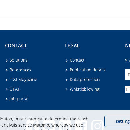
CONTACT
LEGAL
N
Solutions
Contact
Su
References
Publication details
IT&I Magazine
Data protection
OPAF
Whistleblowing
Job portal
dition, in our interest to determine the reach
setting
eb analysis service Matomo, whereby we use