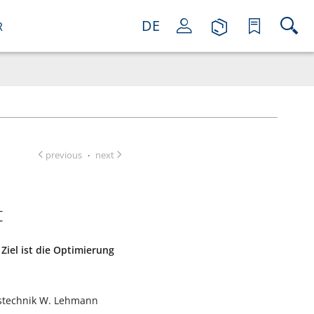
DE
R
previous
next
·
t
iel ist die Optimierung
stechnik W. Lehmann