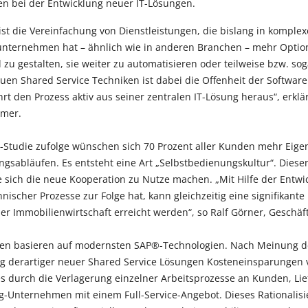
n bei der Entwicklung neuer IT-Lösungen.
st die Vereinfachung von Dienstleistungen, die bislang in komple
nternehmen hat – ähnlich wie in anderen Branchen – mehr Optio
 zu gestalten, sie weiter zu automatisieren oder teilweise bzw. so
uen Shared Service Techniken ist dabei die Offenheit der Softwa
hrt den Prozess aktiv aus seiner zentralen IT-Lösung heraus“, erklä
amer.
Studie zufolge wünschen sich 70 Prozent aller Kunden mehr Eigen
gsabläufen. Es entsteht eine Art „Selbstbedienungskultur“. Dies
 sich die neue Kooperation zu Nutze machen. „Mit Hilfe der Entwi
ischer Prozesse zur Folge hat, kann gleichzeitig eine signifikant
 Immobilienwirtschaft erreicht werden“, so Ralf Görner, Geschäft
gen basieren auf modernsten SAP®-Technologien. Nach Meinung d
ng derartiger neuer Shared Service Lösungen Kosteneinsparungen v
es durch die Verlagerung einzelner Arbeitsprozesse an Kunden, Li
g-Unternehmen mit einem Full-Service-Angebot. Dieses Rationalisi