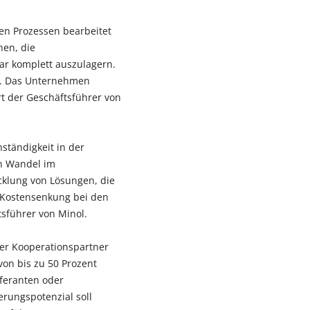
xen Prozessen bearbeitet
nen, die
gar komplett auszulagern.
re. Das Unternehmen
rt der Geschäftsführer von
ständigkeit in der
en Wandel im
cklung von Lösungen, die
e Kostensenkung bei den
sführer von Minol.
er Kooperationspartner
on bis zu 50 Prozent
eferanten oder
erungspotenzial soll