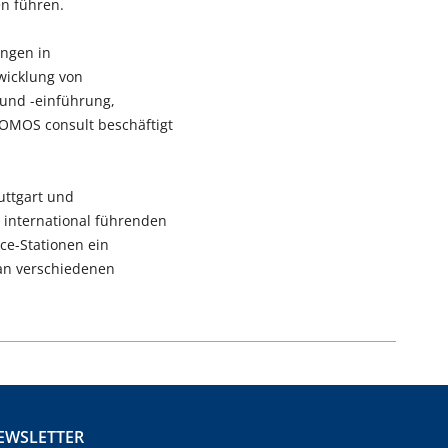
en führen.
ngen in
wicklung von
 und -einführung,
ROMOS consult beschäftigt
uttgart und
r international führenden
e-Stationen ein
 an verschiedenen
EWSLETTER