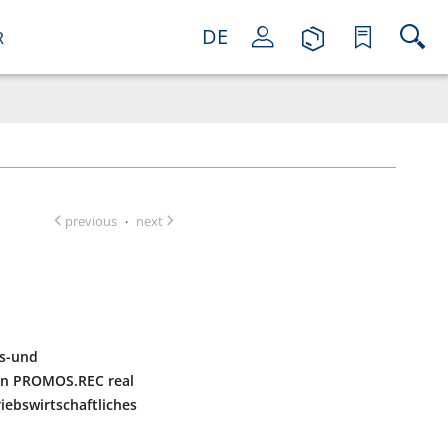
DE
R
previous
next
·
s-und
en PROMOS.REC real
iebswirtschaftliches