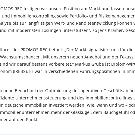
OMOS.REC festigen wir unsere Position am Markt und fassen uns
und Immobiliencontrolling sowie Portfolio- und Risikomanageme
analyse bis zur langfristigen Wert- und Renditeentwicklung können
 und mit modernsten Lösungen unterstützen“, so Jens Kramer, Ges
ührer der PROMOS.REC betont: „Der Markt signalisiert uns für die
 Wachstumschancen. Mit unserem neuen Angebot und der Fokussi
nd wir darauf bestens vorbereitet.“ Markus Grube ist Diplom-Wirt
onom (IREBS). Er war in verschiedenen Führungspositionen in I
chene Bedarf bei der Optimierung der operativen Geschäftsabläuf
fiziente Unternehmenssteuerung und des Immobiliencontrollings 
 in deutsche Immobilien investiert werden. Wie, wann und wo – ode
n Immobilienunternehmen mehr der Glaskugel, dem Bauchgefühl o
amer auf den Punkt.